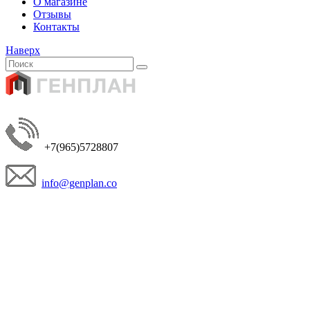
О магазине
Отзывы
Контакты
Наверх
+7(965)5728807
info@genplan.co