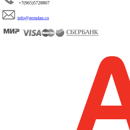
+7(965)5728807
info@genplan.co