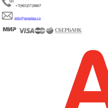
+7(965)5728807
info@genplan.co