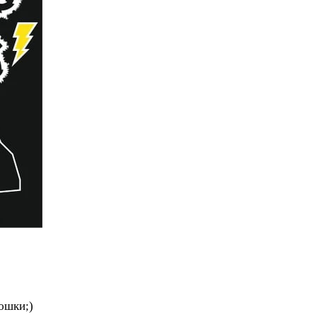
юшки;)